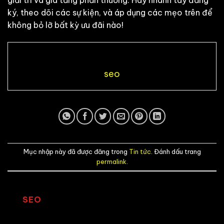
ký, theo dõi các sự kiện, và áp dụng các mẹo trên để
không bỏ lỡ bất kỳ ưu đãi nào!
seo
Mục nhập này đã được đăng trong
Tin tức
. Đánh dấu trang
permalink
.
SEO