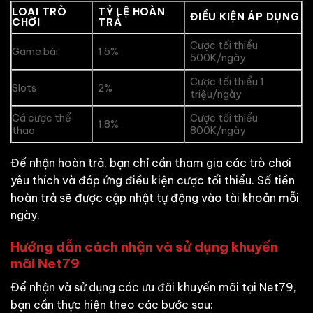
LOẠI TRÒ
TỶ LỆ HOÀN
ĐIỀU KIỆN ÁP DỤNG
CHƠI
TRẢ
Cược tối thiểu
Game bài
1.5%
500K/ngày
Cược tối thiểu 1
Slots
2%
triệu/ngày
Cá cược thể
Cược tối thiểu
1.8%
thao
800K/ngày
Để nhận hoàn trả, bạn chỉ cần tham gia các trò chơi
yêu thích và đáp ứng điều kiện cược tối thiểu. Số tiền
hoàn trả sẽ được cập nhật tự động vào tài khoản mỗi
ngày.
Hướng dẫn cách nhận và sử dụng khuyến
mãi Net79
Để nhận và sử dụng các ưu đãi khuyến mãi tại Net79,
bạn cần thực hiện theo các bước sau: