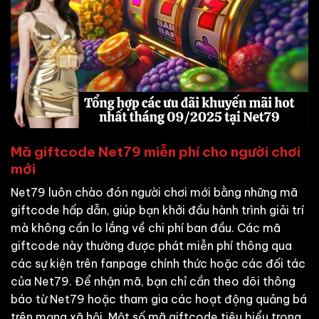
Mã giftcode Net79 miễn phí cho người chơi
mới
Net79 luôn chào đón người chơi mới bằng những mã
giftcode hấp dẫn, giúp bạn khởi đầu hành trình giải trí
mà không cần lo lắng về chi phí ban đầu. Các mã
giftcode này thường được phát miễn phí thông qua
các sự kiện trên fanpage chính thức hoặc các đối tác
của Net79. Để nhận mã, bạn chỉ cần theo dõi thông
báo từ Net79 hoặc tham gia các hoạt động quảng bá
trên mạng xã hội. Một số mã giftcode tiêu biểu trong