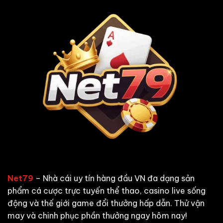
Net79
– Nhà cái uy tín hàng đầu VN đa dạng sản
phẩm cá cược trực tuyến thể thao, casino live sống
động và thế giới game đổi thưởng hấp dẫn. Thử vận
may và chinh phục phần thưởng ngay hôm nay!