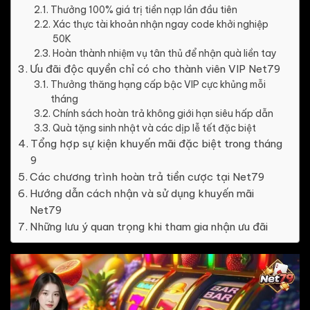
Thưởng 100% giá trị tiền nạp lần đầu tiên
Xác thực tài khoản nhận ngay code khởi nghiệp
50K
Hoàn thành nhiệm vụ tân thủ để nhận quà liền tay
Ưu đãi độc quyền chỉ có cho thành viên VIP Net79
Thưởng thăng hạng cấp bậc VIP cực khủng mỗi
tháng
Chính sách hoàn trả không giới hạn siêu hấp dẫn
Quà tặng sinh nhật và các dịp lễ tết đặc biệt
Tổng hợp sự kiện khuyến mãi đặc biệt trong tháng
9
Các chương trình hoàn trả tiền cược tại Net79
Hướng dẫn cách nhận và sử dụng khuyến mãi
Net79
Những lưu ý quan trọng khi tham gia nhận ưu đãi