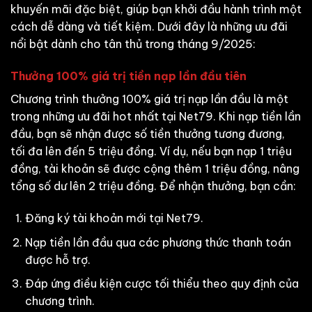
khuyến mãi đặc biệt, giúp bạn khởi đầu hành trình một
cách dễ dàng và tiết kiệm. Dưới đây là những ưu đãi
nổi bật dành cho tân thủ trong tháng 9/2025:
Thưởng 100% giá trị tiền nạp lần đầu tiên
Chương trình thưởng 100% giá trị nạp lần đầu là một
trong những ưu đãi hot nhất tại Net79. Khi nạp tiền lần
đầu, bạn sẽ nhận được số tiền thưởng tương đương,
tối đa lên đến 5 triệu đồng. Ví dụ, nếu bạn nạp 1 triệu
đồng, tài khoản sẽ được cộng thêm 1 triệu đồng, nâng
tổng số dư lên 2 triệu đồng. Để nhận thưởng, bạn cần:
Đăng ký tài khoản mới tại Net79.
Nạp tiền lần đầu qua các phương thức thanh toán
được hỗ trợ.
Đáp ứng điều kiện cược tối thiểu theo quy định của
chương trình.