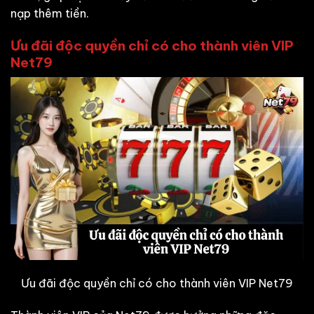
nạp thêm tiền.
Ưu đãi độc quyền chỉ có cho thành viên VIP
Net79
Ưu đãi độc quyền chỉ có cho thành viên VIP Net79