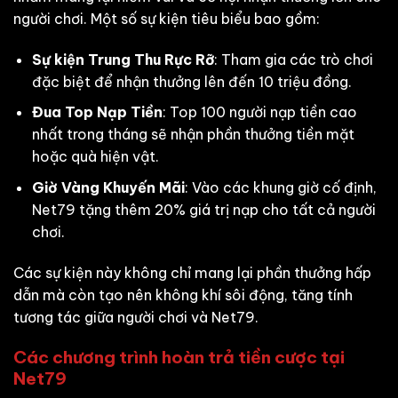
người chơi. Một số sự kiện tiêu biểu bao gồm:
Sự kiện Trung Thu Rực Rỡ
: Tham gia các trò chơi
đặc biệt để nhận thưởng lên đến 10 triệu đồng.
Đua Top Nạp Tiền
: Top 100 người nạp tiền cao
nhất trong tháng sẽ nhận phần thưởng tiền mặt
hoặc quà hiện vật.
Giờ Vàng Khuyến Mãi
: Vào các khung giờ cố định,
Net79 tặng thêm 20% giá trị nạp cho tất cả người
chơi.
Các sự kiện này không chỉ mang lại phần thưởng hấp
dẫn mà còn tạo nên không khí sôi động, tăng tính
tương tác giữa người chơi và Net79.
Các chương trình hoàn trả tiền cược tại
Net79