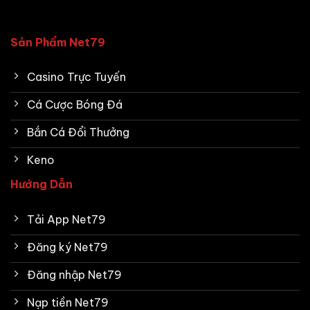
Sản Phẩm Net79
Casino Trực Tuyến
Cá Cược Bóng Đá
Bắn Cá Đổi Thưởng
Keno
Hướng Dẫn
Tải App Net79
Đăng ký Net79
Đăng nhập Net79
Nạp tiền Net79