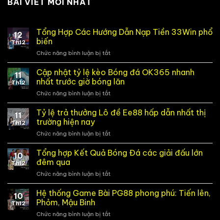
BÀI VIẾT MỚI NHẤT
Tổng Hợp Các Hướng Dẫn Nạp Tiền 33Win phổ
12
biến
Th12
Chức năng bình luận bị tắt
ở
Tổng
Hợp
Cập nhật tỷ lệ kèo Bóng đá OK365 nhanh
11
Các
nhất trước giờ bóng lăn
Th12
Hướng
Chức năng bình luận bị tắt
ở
Dẫn
Cập
Nạp
nhật
Tỷ lệ trả thưởng Lô đề Ee88 hấp dẫn nhất thị
Tiền
11
tỷ
33Win
trường hiện nay
Th12
lệ
phổ
Chức năng bình luận bị tắt
ở
kèo
biến
Tỷ
Bóng
lệ
Tổng hợp Kết Quả Bóng Đá các giải đấu lớn
đá
10
trả
OK365
đêm qua
Th12
thưởng
nhanh
Chức năng bình luận bị tắt
ở
Lô
nhất
Tổng
đề
trước
hợp
Hệ thống Game Bài PG88 phong phú: Tiến lên,
Ee88
giờ
10
Kết
hấp
Phỏm, Mậu Binh
bóng
Th12
Quả
dẫn
lăn
Chức năng bình luận bị tắt
ở
Bóng
nhất