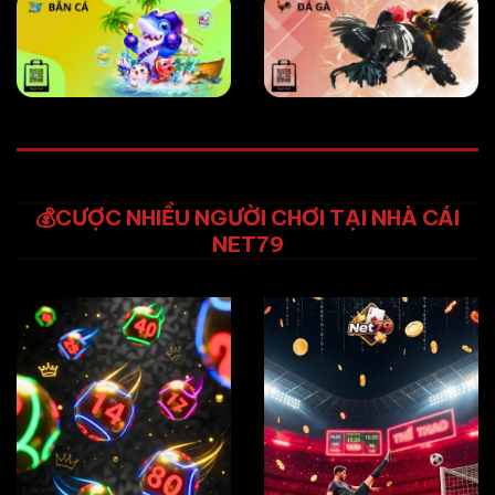
💰CƯỢC NHIỀU NGƯỜI CHƠI TẠI NHÀ CÁI
NET79