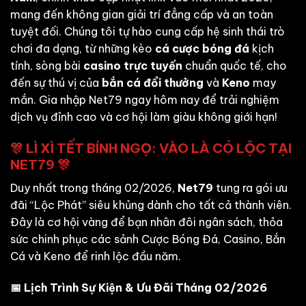
Net79
LIMITED – Nhà cái cá cược uy tín số 1 Việt
Nam
, chính thức cập nhật link vào mới nhất 2026,
mang đến không gian giải trí đẳng cấp và an toàn
tuyệt đối. Chúng tôi tự hào cung cấp hệ sinh thái trò
chơi đa dạng, từ những kèo
cá cược bóng đá
kịch
tính, sòng bài
casino trực tuyến
chuẩn quốc tế, cho
đến sự thú vị của
bắn cá đổi thưởng
và
Keno
may
mắn. Gia nhập Net79 ngay hôm nay để trải nghiệm
dịch vụ đỉnh cao và cơ hội làm giàu không giới hạn!
🎊 LÌ XÌ TẾT BÍNH NGỌ: VÀO LÀ CÓ LỘC TẠI
NET79 🎊
Duy nhất trong tháng 02/2026,
Net79
tung ra gói ưu
đãi “Lộc Phát” siêu khủng dành cho tất cả thành viên.
Đây là cơ hội vàng để bạn nhân đôi ngân sách, thỏa
sức chinh phục các sảnh Cược Bóng Đá, Casino, Bắn