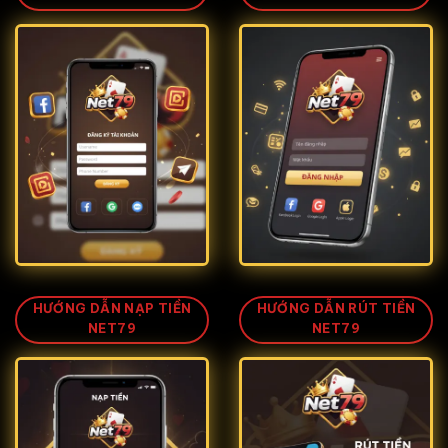
lượt tìm kiếm chỉ trong 12 tháng – dẫn đầu
thị trường!
HƯỚNG DẪN ĐĂNG KÝ
HƯỚNG DẪN ĐĂNG NHẬP
NET79
NET79
🎉 Đăng ký ngay Net79 nhận 479K miễn phí +
khám phá thế giới cá cược đỉnh cao! 🎉
🧧 KHO TÀNG GIẢI TRÍ NET79 – VUI
XUÂN ĐÓN LỘC 🧧
Chào đón năm mới với thế giới game đẳng cấp
tại
Net79
, nơi mỗi ván cược là một cơ hội rước
“Thần Tài” về nhà:
🎲 Casino Trực Tuyến:
Trải nghiệm không
khí Las Vegas ngày Tết với dàn Dealer xinh
đẹp. Đầy đủ Baccarat, Blackjack, Tài Xỉu để
HƯỚNG DẪN NẠP TIỀN
HƯỚNG DẪN RÚT TIỀN
bạn thỏa sức thử vận “đỏ đen” đầu năm.
NET79
NET79
⚽ Cá Cược Thể Thao:
“Cháy” hết mình