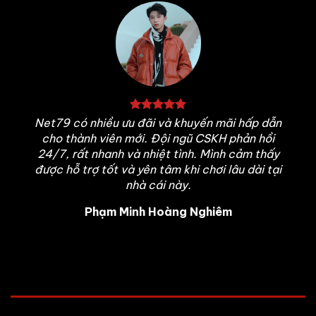
Net79 có nhiều ưu đãi và khuyến mãi hấp dẫn
cho thành viên mới. Đội ngũ CSKH phản hồi
24/7, rất nhanh và nhiệt tình. Mình cảm thấy
được hỗ trợ tốt và yên tâm khi chơi lâu dài tại
nhà cái này.
Phạm Minh Hoàng Nghiêm