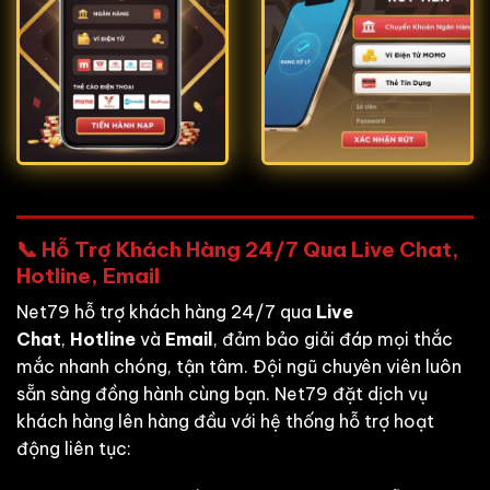
cùng sân cỏ mùa lễ hội. Hàng ngàn kèo
thơm Châu Á, Châu Âu với tỷ lệ trả thưởng
cực cao giúp bạn thắng lớn.
🐟 Bắn Cá Đổi Thưởng:
Đồ họa 3D rực rỡ
như pháo hoa, vũ khí tối tân. Săn Boss khủng
ngay để rinh về những bao lì xì nặng tay.
🔢 Xổ Số & Keno:
Vui xuân thử vận may với
các kỳ quay thưởng siêu tốc. Kết quả minh
bạch, cơ hội “đổi đời” ăn Tết chỉ sau một
giây.
⚡3 Bước Gia Nhập & Đăng Nhập
📞 Hỗ Trợ Khách Hàng 24/7 Qua Live Chat,
Net79 Nhanh Chóng
Hotline, Email
Truy Cập An Toàn:
Vào ngay đường link
Net79 hỗ trợ khách hàng 24/7 qua
Live
chính thức
https://limited.ru.com/
(Link
Chat
,
Hotline
và
Email
, đảm bảo giải đáp mọi thắc
không bị chặn) và nhấn nút
“Đăng ký”
ở
mắc nhanh chóng, tận tâm. Đội ngũ chuyên viên luôn
góc phải màn hình.
sẵn sàng đồng hành cùng bạn. Net79 đặt dịch vụ