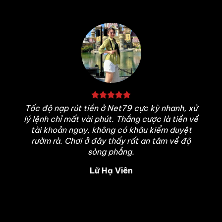
Trần Lưu Hoài
Tốc độ nạp rút tiền ở Net79 cực kỳ nhanh, xử
lý lệnh chỉ mất vài phút. Thắng cược là tiền về
tài khoản ngay, không có khâu kiểm duyệt
rườm rà. Chơi ở đây thấy rất an tâm về độ
sòng phẳng.
Lữ Hạ Viên