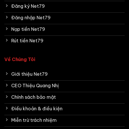
Đăng ký Net79
Đăng nhập Net79
Nạp tiền Net79
Rút tiền Net79
Về Chúng Tôi
Giới thiệu Net79
CEO Thiệu Quang Nhị
Chính sách bảo mật
Điều khoản & điều kiện
Miễn trừ trách nhiệm