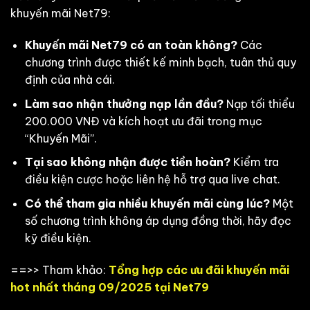
khuyến mãi Net79:
Khuyến mãi Net79 có an toàn không?
Các
chương trình được thiết kế minh bạch, tuân thủ quy
định của nhà cái.
Làm sao nhận thưởng nạp lần đầu?
Nạp tối thiểu
200.000 VNĐ và kích hoạt ưu đãi trong mục
“Khuyến Mãi”.
Tại sao không nhận được tiền hoàn?
Kiểm tra
điều kiện cược hoặc liên hệ hỗ trợ qua live chat.
Có thể tham gia nhiều khuyến mãi cùng lúc?
Một
số chương trình không áp dụng đồng thời, hãy đọc
kỹ điều kiện.
==>> Tham khảo:
Tổng hợp các ưu đãi khuyến mãi
hot nhất tháng 09/2025 tại Net79