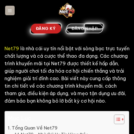
Chuyển
đến
nội
dung
ĐĂNG KÝ
ĐĂNG NHẬP
Net79
l
à
nhà cái uy tín
nổi bật với sòng bạc trực tuyến
chất lượng và cá cược thể thao đa dạng. Các chương
trình khuyến mãi tại Net79 được thiết kế hấp dẫn,
giúp người chơi tối đa hóa cơ hội chiến thắng và trải
nghiệm giải trí đỉnh cao. Bài viết này cung cấp thông
tin chi tiết về các chương trình khuyến mãi, cách
tham gia, điều kiện áp dụng, và mẹo tận dụng ưu đãi,
đảm bảo bạn không bỏ lỡ bất kỳ cơ hội nào.
Mục Lục
Tổng Quan Về Net79