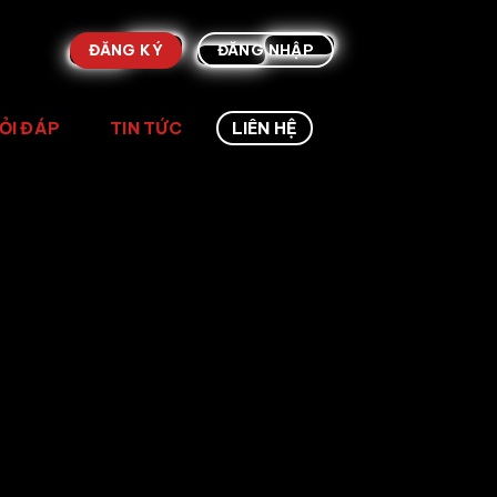
ĐĂNG KÝ
ĐĂNG NHẬP
ỎI ĐÁP
TIN TỨC
LIÊN HỆ