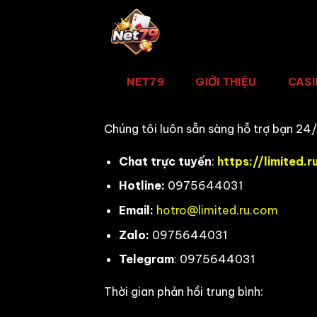
Chuyển
đến
nội
dung
NET79
GIỚI THIỆU
CAS
Chúng tôi luôn sẵn sàng hỗ trợ bạn 24/
Chat trực tuyến
:
https://limited.
Hotline:
0975644031
Email:
hotro@limited.ru.com
Zalo:
0975644031
Telegram
: 0975644031
Thời gian phản hồi trung bình: