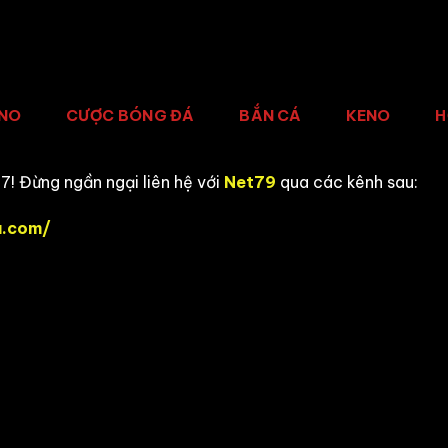
INO
CƯỢC BÓNG ĐÁ
BẮN CÁ
KENO
H
7! Đừng ngần ngại liên hệ với
Net79
qua các kênh sau:
ru.com/