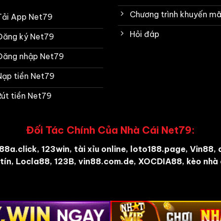
Chương trình khuyến mã
Tải App Net79
Hỏi đáp
Đăng ký Net79
Đăng nhập Net79
Nạp tiền Net79
Rút tiền Net79
Đối Tác Chính Của Nhà Cái Net79:
88a.click
,
123win
,
tài xỉu online
,
loto188.page
,
Vin88
,
tín
,
Locla88
,
123B
,
vin88.com.de
,
XOCDIA88
,
kèo nhà 
Copyright 2026 ©
Net79