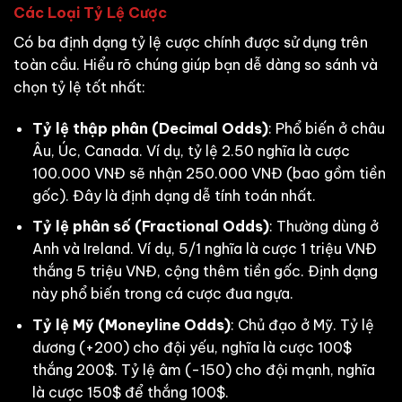
Các Loại Tỷ Lệ Cược
Có ba định dạng tỷ lệ cược chính được sử dụng trên
toàn cầu. Hiểu rõ chúng giúp bạn dễ dàng so sánh và
chọn tỷ lệ tốt nhất:
Tỷ lệ thập phân (Decimal Odds)
: Phổ biến ở châu
Âu, Úc, Canada. Ví dụ, tỷ lệ 2.50 nghĩa là cược
100.000 VNĐ sẽ nhận 250.000 VNĐ (bao gồm tiền
gốc). Đây là định dạng dễ tính toán nhất.
Tỷ lệ phân số (Fractional Odds)
: Thường dùng ở
Anh và Ireland. Ví dụ, 5/1 nghĩa là cược 1 triệu VNĐ
thắng 5 triệu VNĐ, cộng thêm tiền gốc. Định dạng
này phổ biến trong cá cược đua ngựa.
Tỷ lệ Mỹ (Moneyline Odds)
: Chủ đạo ở Mỹ. Tỷ lệ
dương (+200) cho đội yếu, nghĩa là cược 100$
thắng 200$. Tỷ lệ âm (-150) cho đội mạnh, nghĩa
là cược 150$ để thắng 100$.