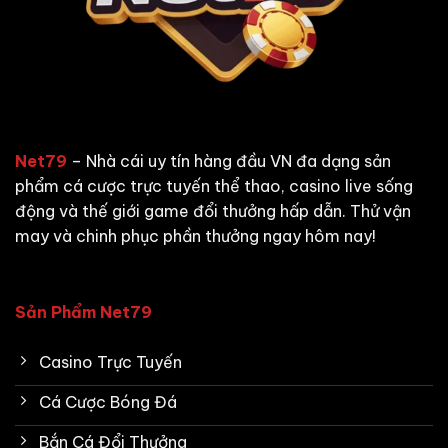
Net79
– Nhà cái uy tín hàng đầu VN đa dạng sản
phẩm cá cược trực tuyến thể thao, casino live sống
động và thế giới game đổi thưởng hấp dẫn. Thử vận
may và chinh phục phần thưởng ngay hôm nay!
Sản Phẩm Net79
Casino Trực Tuyến
Cá Cược Bóng Đá
Bắn Cá Đổi Thưởng