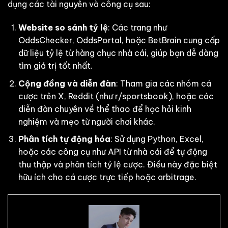
dụng các tài nguyên và công cụ sau:
Website so sánh tỷ lệ
: Các trang như
OddsChecker, OddsPortal, hoặc BetBrain cung cấp
dữ liệu tỷ lệ từ hàng chục nhà cái, giúp bạn dễ dàng
tìm giá trị tốt nhất.
Cộng đồng và diễn đàn
: Tham gia các nhóm cá
cược trên X, Reddit (như r/sportsbook), hoặc các
diễn đàn chuyên về thể thao để học hỏi kinh
nghiệm và mẹo từ người chơi khác.
Phân tích tự động hóa
: Sử dụng Python, Excel,
hoặc các công cụ như API từ nhà cái để tự động
thu thập và phân tích tỷ lệ cược. Điều này đặc biệt
hữu ích cho cá cược trực tiếp hoặc arbitrage.