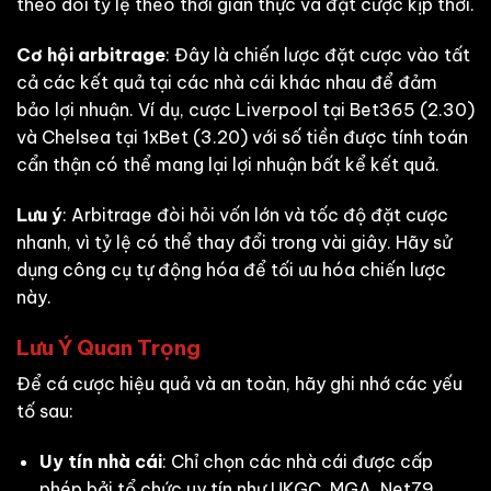
theo dõi tỷ lệ theo thời gian thực và đặt cược kịp thời.
Cơ hội arbitrage
: Đây là chiến lược đặt cược vào tất
cả các kết quả tại các nhà cái khác nhau để đảm
bảo lợi nhuận. Ví dụ, cược Liverpool tại Bet365 (2.30)
và Chelsea tại 1xBet (3.20) với số tiền được tính toán
cẩn thận có thể mang lại lợi nhuận bất kể kết quả.
Lưu ý
: Arbitrage đòi hỏi vốn lớn và tốc độ đặt cược
nhanh, vì tỷ lệ có thể thay đổi trong vài giây. Hãy sử
dụng công cụ tự động hóa để tối ưu hóa chiến lược
này.
Lưu Ý Quan Trọng
Để cá cược hiệu quả và an toàn, hãy ghi nhớ các yếu
tố sau:
Uy tín nhà cái
: Chỉ chọn các nhà cái được cấp
phép bởi tổ chức uy tín như UKGC, MGA. Net79