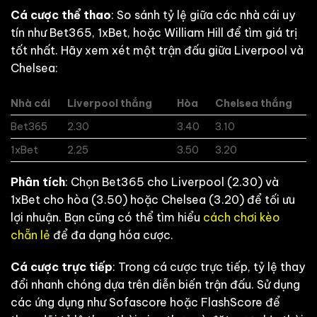
Cá cược thể thao
: So sánh tỷ lệ giữa các nhà cái uy
tín như Bet365, 1xBet, hoặc William Hill để tìm giá trị
tốt nhất. Hãy xem xét một trận đấu giữa Liverpool và
Chelsea:
Nhà cái
Liverpool thắng
Hòa
Chelsea thắng
Bet365
2.30
3.40
3.10
1xBet
2.25
3.50
3.20
Phân tích
: Chọn Bet365 cho Liverpool (2.30) và
1xBet cho hòa (3.50) hoặc Chelsea (3.20) để tối ưu
lợi nhuận. Bạn cũng có thể tìm hiểu
cách chơi kèo
chẵn lẻ
để đa dạng hóa cược.
Cá cược trực tiếp
: Trong cá cược trực tiếp, tỷ lệ thay
đổi nhanh chóng dựa trên diễn biến trận đấu. Sử dụng
các ứng dụng như Sofascore hoặc FlashScore để