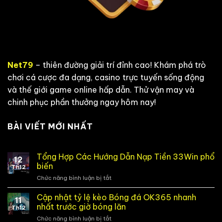
Net79
– thiên đường giải trí đỉnh cao! Khám phá trò
chơi cá cược đa dạng, casino trực tuyến sống động
và thế giới game online hấp dẫn. Thử vận may và
chinh phục phần thưởng ngay hôm nay!
BÀI VIẾT MỚI NHẤT
Tổng Hợp Các Hướng Dẫn Nạp Tiền 33Win phổ
12
biến
Th12
Chức năng bình luận bị tắt
ở
Tổng
Hợp
Cập nhật tỷ lệ kèo Bóng đá OK365 nhanh
11
Các
nhất trước giờ bóng lăn
Th12
Hướng
Chức năng bình luận bị tắt
ở
Dẫn